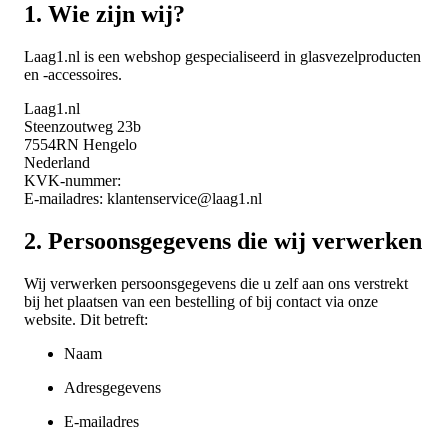
1. Wie zijn wij?
40G Q
Module
Laag1.nl is een webshop gespecialiseerd in glasvezelproducten
en -accessoires.
100G
QSFP2
Laag1.nl
Module
Steenzoutweg 23b
7554RN Hengelo
Nederland
KVK-nummer:
E-mailadres: klantenservice@laag1.nl
2. Persoonsgegevens die wij verwerken
Wij verwerken persoonsgegevens die u zelf aan ons verstrekt
KOPER
bij het plaatsen van een bestelling of bij contact via onze
TRANS
website. Dit betreft:
ERS
Naam
Adresgegevens
E-mailadres