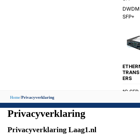
DWDM 
SFP+
ETHER
TRANS
ERS
1G SFP
Home
Privacyverklaring
/
Module
10G SF
Privacyverklaring
Module
25G SF
Privacyverklaring Laag1.nl
Module