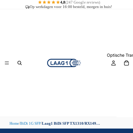
4,8
(247 Google reviews)
Op werkdagen voor 16:00 besteld, morgen in huis!
Optische Tra
Home
BiDi 1G SFP
Laag1 BiDi SFP TX1310/RX1490 10km Module (1G)
/
/