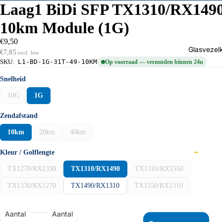
Laag1 BiDi SFP TX1310/RX149
WDM
10km Module (1G)
TRANS
ERS
€9,50
Glasvezel
€7,85
excl. btw
CWDM 
SKU:
L1-BD-1G-31T-49-10KM
Op voorraad — verzonden binnen 24u
SFP
Snelheid
CWDM 
10G
1G
SFP+
Zendafstand
BiDi 1G
10km
20km
40km
BiDi 10
SFP+
Kleur / Golflengte
DWDM 
TX1270/RX1330
TX1310/RX1490
TX1310/RX1550
SFP+
TX1330/RX1270
TX1490/RX1310
TX1550/RX1310
DUPLE
PATCH
Aantal
Aantal
LS