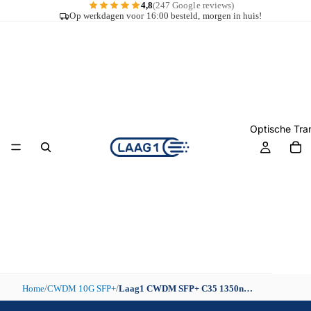
4,8
(247 Google reviews)
Op werkdagen voor 16:00 besteld, morgen in huis!
Optische Tra
Home
CWDM 10G SFP+
Laag1 CWDM SFP+ C35 1350nm 20km Module (10G)
/
/