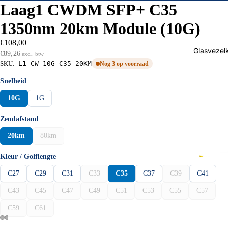
Laag1 CWDM SFP+ C35
WDM
1350nm 20km Module (10G)
TRANS
ERS
€108,00
Glasvezel
€89,26
excl. btw
CWDM 
SKU:
L1-CW-10G-C35-20KM
Nog 3 op voorraad
SFP
Snelheid
CWDM 
10G
1G
SFP+
Zendafstand
BiDi 1G
20km
80km
BiDi 10
SFP+
Kleur / Golflengte
DWDM 
C27
C29
C31
C33
C35
C37
C39
C41
SFP+
C43
C45
C47
C49
C51
C53
C55
C57
DUPLE
C59
C61
PATCH
LS